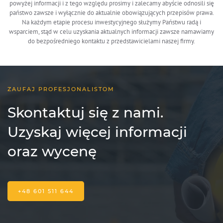
powyżej informacji i z tego względu prosimy i zalecamy abyście odnosili się
państwo zawsze i wyłącznie do aktualnie obowiązujących przepisów prawa.
Na każdym etapie procesu inwestycyjnego służymy Państwu radą i
wsparciem, stąd w celu uzyskania aktualnych informacji zawsze namawiamy
do bezpośredniego kontaktu z przedstawicielami naszej firmy.
ZAUFAJ PROFESJONALISTOM
Skontaktuj się z nami.
Uzyskaj więcej informacji
oraz wycenę
+48 601 511 644