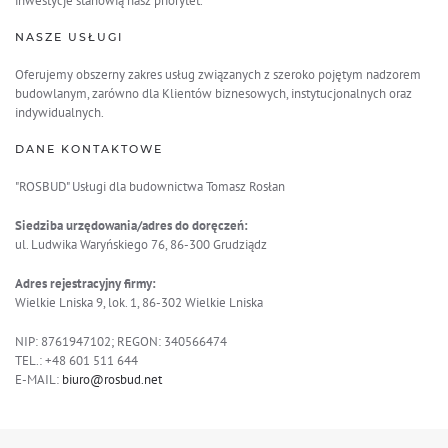
inwestycje stanowią nasz priorytet.
NASZE USŁUGI
Oferujemy obszerny zakres usług związanych z szeroko pojętym nadzorem
budowlanym, zarówno dla Klientów biznesowych, instytucjonalnych oraz
indywidualnych.
DANE KONTAKTOWE
"ROSBUD" Usługi dla budownictwa Tomasz Rosłan
Siedziba urzędowania/adres do doręczeń:
ul. Ludwika Waryńskiego 76, 86-300 Grudziądz
Adres rejestracyjny firmy:
Wielkie Lniska 9, lok. 1, 86-302 Wielkie Lniska
NIP: 8761947102; REGON: 340566474
TEL.: +48 601 511 644
E-MAIL:
biuro@rosbud.net