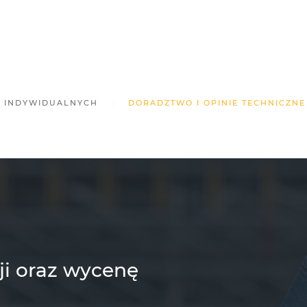
W INDYWIDUALNYCH
DORADZTWO I OPINIE TECHNICZNE
ji oraz wycenę