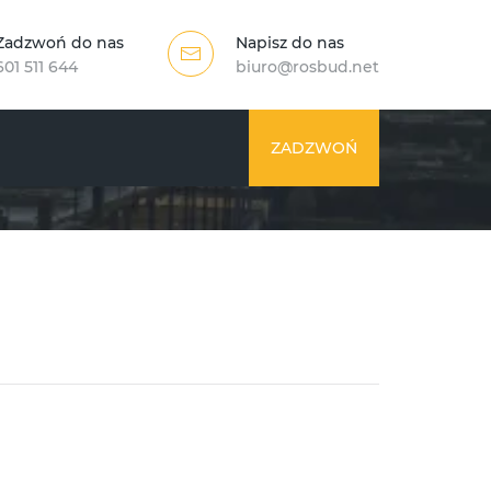
Zadzwoń do nas
Napisz do nas
601 511 644
biuro@rosbud.net
ZADZWOŃ