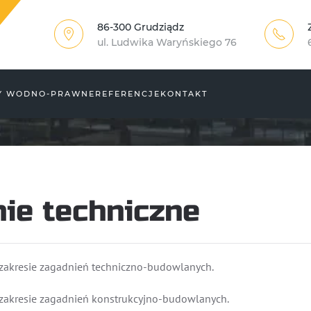
86-300 Grudziądz
ul. Ludwika Waryńskiego 76
Y WODNO-PRAWNE
REFERENCJE
KONTAKT
nie techniczne
 zakresie zagadnień techniczno-budowlanych.
 zakresie zagadnień konstrukcyjno-budowlanych.