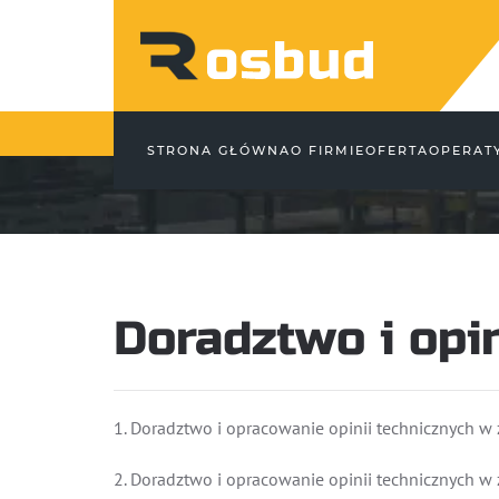
Skip to main content
STRONA GŁÓWNA
O FIRMIE
OFERTA
OPERAT
Doradztwo i opi
1. Doradztwo i opracowanie opinii technicznych w
2. Doradztwo i opracowanie opinii technicznych w